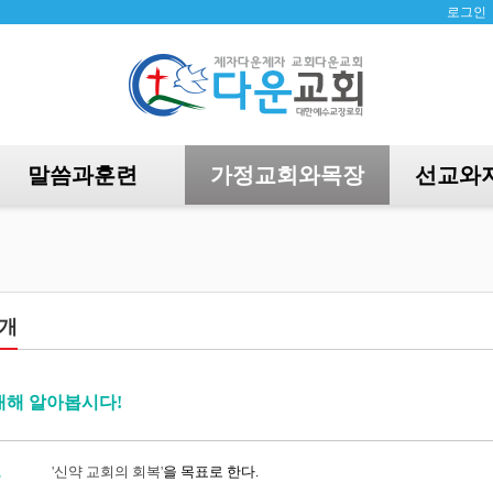
로그인
말씀과훈련
가정교회와목장
선교와
개
대해 알아봅시다!
표
'신약 교회의 회복'
을 목표로 한다.