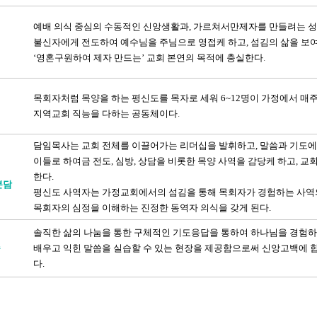
예배 의식 중심의 수동적인 신앙생활과, 가르쳐서만제자를 만들려는 성
불신자에게
전도하여 예수님을 주님으로 영접케 하고, 섬김의 삶을 보
‘영혼구원하여 제자 만드는’ 교회 본연의 목적
에 충실한다
.
목회자처럼 목양을 하는 평신도를 목자로 세워 6~12명이 가정에서 매주 모
지역교회 직능을 다하는 공동체이다
.
담임목사는 교회 전체를 이끌어가는 리더십을 발휘
하고, 말씀과
기도에
이들로 하여금 전도, 심방, 상담을 비롯한 목양 사역을 감당케 하고, 교
한다.
분담
평신도 사역자는 가정교회에서의 섬김을 통해 목회자가 경험하는 사역
목회자의 심정을 이해하는
진정한 동역자 의식
을 갖게 된다.
솔
직한 삶의 나눔을 통한
구체적인 기도응답을 통하여 하나님을 경험하
습
배우고 익힌 말씀을 실습할 수 있는 현장을 제공함으로써
신앙고백에 합
다.