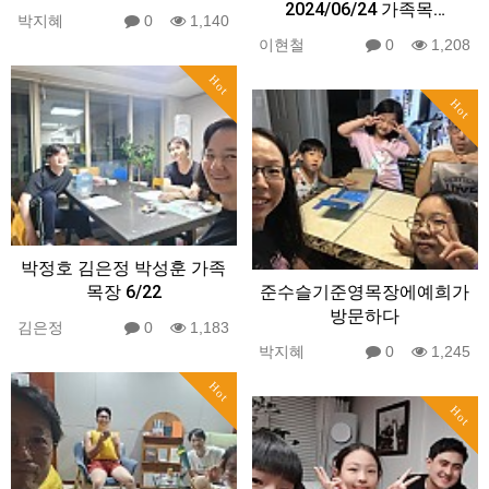
2024/06/24 가족목…
박지혜
0
1,140
이현철
0
1,208
Hot
Hot
박정호 김은정 박성훈 가족
목장 6/22
준수슬기준영목장에예희가
방문하다
김은정
0
1,183
박지혜
0
1,245
Hot
Hot