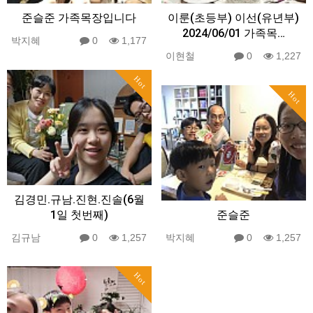
준슬준 가족목장입니다
이룬(초등부) 이선(유년부)
2024/06/01 가족목…
박지혜
0
1,177
이현철
0
1,227
Hot
Hot
김경민.규남.진현.진솔(6월
1일 첫번째)
준슬준
김규남
0
1,257
박지혜
0
1,257
Hot