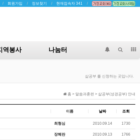
회원가입
정보찾기
현재접속자 341
지역봉사
나눔터
삶공부 를 신청하는 곳입니다.
홈 > 말씀과훈련 > 삶공부(성경공부) 안내
이름
날짜
조회
최형심
2010.09.14
1730
장혜란
2010.09.13
1766