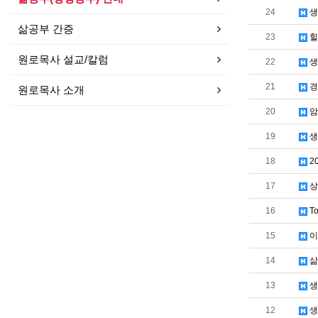
24
생
삶공부 간증
23
힐
원로목사 설교/칼럼
22
생
21
경
원로목사 소개
20
암
19
생
18
2
17
상
16
T
15
이
14
삶
13
생
12
생