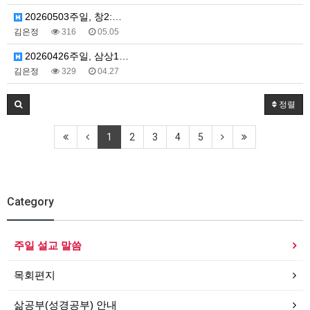
20260503주일, 창2:…
김은정
316
05.05
20260426주일, 삼상1…
김은정
329
04.27
정렬
1
2
3
4
5
Category
주일 설교 말씀
목회편지
삶공부(성경공부) 안내