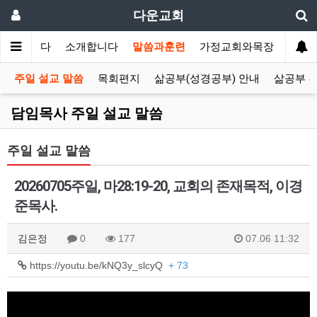
다운교회
환영합니다
소개합니다
말씀과훈련
가정교회와목장
선교
주일 설교 말씀
목회편지
삶공부(성경공부) 안내
삶공부 
담임목사 주일 설교 말씀
주일 설교 말씀
20260705주일, 마28:19-20, 교회의 존재목적, 이경
준목사.
김은정
0
177
07.06 11:32
https://youtu.be/kNQ3y_slcyQ
+ 73