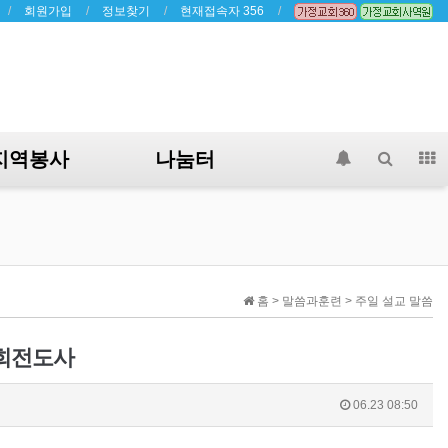
회원가입
정보찾기
현재접속자 356
지역봉사
나눔터
홈 > 말씀과훈련 > 주일 설교 말씀
권선희전도사
06.23 08:50