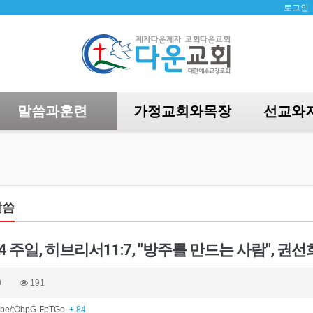
로그인
말씀과훈련
가정교회와목장
선교와
말씀
14 주일, 히브리서11:7, "방주를 만드는 사람", 
0
191
tu.be/tObpG-FpTGo
+ 84