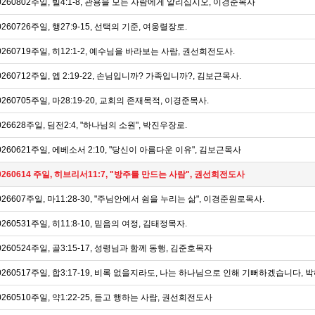
0260802주일, 빌4:1-8, 관용을 모든 사람에게 알리십시오, 이경준목사
0260726주일, 행27:9-15, 선택의 기준, 여웅렬장로.
0260719주일, 히12:1-2, 예수님을 바라보는 사람, 권선희전도사.
0260712주일, 엡 2:19-22, 손님입니까? 가족입니까?, 김보근목사.
0260705주일, 마28:19-20, 교회의 존재목적, 이경준목사.
026628주일, 딤전2:4, "하나님의 소원", 박진우장로.
0260621주일, 에베소서 2:10, "당신이 아름다운 이유", 김보근목사
0260614 주일, 히브리서11:7, "방주를 만드는 사람", 권선희전도사
026607주일, 마11:28-30, "주님안에서 쉼을 누리는 삶", 이경준원로목사.
0260531주일, 히11:8-10, 믿음의 여정, 김태정목자.
0260524주일, 골3:15-17, 성령님과 함께 동행, 김준호목자
0260517주일, 합3:17-19, 비록 없을지라도, 나는 하나님으로 인해 기뻐하겠습니다,
0260510주일, 약1:22-25, 듣고 행하는 사람, 권선희전도사