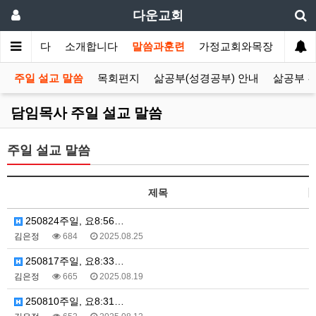
다운교회
환영합니다
소개합니다
말씀과훈련
가정교회와목장
선교
주일 설교 말씀
목회편지
삶공부(성경공부) 안내
삶공부 
담임목사 주일 설교 말씀
주일 설교 말씀
제목
250824주일, 요8:56…
김은정
684
2025.08.25
250817주일, 요8:33…
김은정
665
2025.08.19
250810주일, 요8:31…