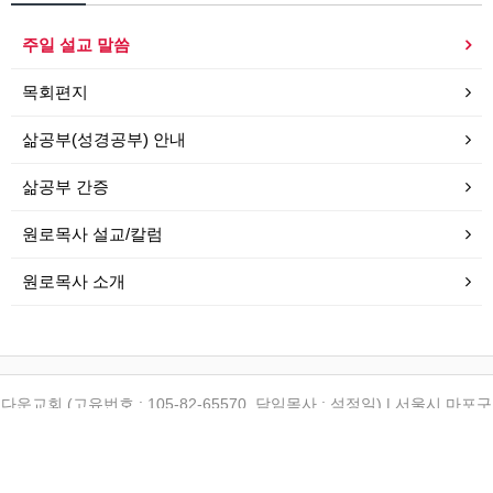
주일 설교 말씀
목회편지
삶공부(성경공부) 안내
삶공부 간증
원로목사 설교/칼럼
원로목사 소개
다운교회 (고유번호 : 105-82-65570, 담임목사 : 석정일) | 서울시 마포구
토정로 12-6 (합정동 196-6) | (TEL) 02-3142-1542 | (FAX) 02-3142-
1543
Copyrightⓒ 2010 다운교회 All rights reserved.