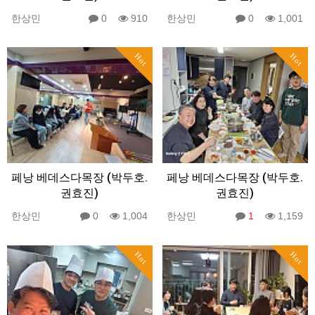
한상민
0
910
한상민
0
1,001
Hot
Hot
페낭 베데스다목장 (박두호.
페낭 베데스다목장 (박두호.
권효진)
권효진)
한상민
0
1,004
한상민
1
1,159
Hot
Hot