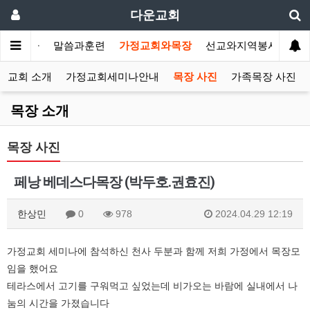
다운교회
개합니다
말씀과훈련
가정교회와목장
선교와지역봉사
나
정교회 소개
가정교회세미나안내
목장 사진
가족목장 사진
목장 소개
목장 사진
페낭 베데스다목장 (박두호.권효진)
한상민
0
978
2024.04.29 12:19
가정교회 세미나에 참석하신 천사 두분과 함께 저희 가정에서 목장모
임을 했어요
테라스에서 고기를 구워먹고 싶었는데 비가오는 바람에 실내에서 나
눔의 시간을 가졌습니다