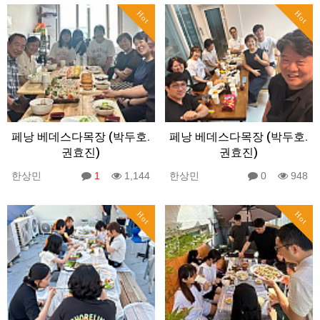
Hot
Hot
페낭 베데스다목장 (박두호.
페낭 베데스다목장 (박두호.
권효진)
권효진)
한상민
1
1,144
한상민
0
948
Hot
Hot