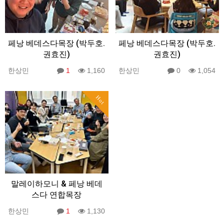
페낭 베데스다목장 (박두호.
페낭 베데스다목장 (박두호.
권효진)
권효진)
한상민
1
1,160
한상민
0
1,054
Hot
말레이하모니 & 페낭 베데
스다 연합목장
한상민
1
1,130