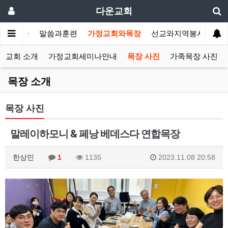
다운교회
개합니다
말씀과훈련
가정교회와목장
선교와지역봉사
나
정교회 소개
가정교회세미나안내
목장 사진
가족목장 사진
목장 소개
목장 사진
말레이하모니 & 페낭 베데스다 연합목장
한상민
1
1135
2023.11.08 20:58