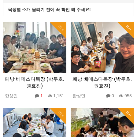
목장별 소개 올리기 전에 꼭 확인 해 주세요!
Hot
Hot
페낭 베데스다목장 (박두호.
페낭 베데스다목장 (박두호.
권효진)
권효진)
한상민
1
1,151
한상민
0
955
Hot
Hot