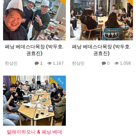
페낭 베데스다목장 (박두호.
페낭 베데스다목장 (박두호.
권효진)
권효진)
한상민
1
1,167
한상민
0
1,058
Now
말레이하모니 & 페낭 베데