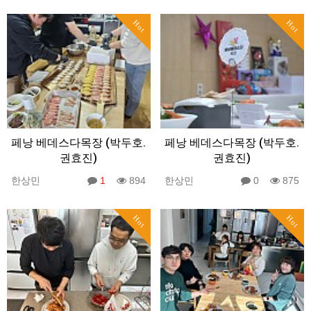
Hot
Hot
페낭 베데스다목장 (박두호.
페낭 베데스다목장 (박두호.
권효진)
권효진)
한상민
1
894
한상민
0
875
Hot
Hot