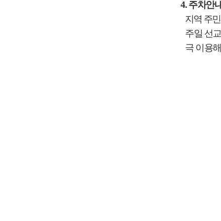
4.
주차안
지역 주민
주일 선
극 이용해