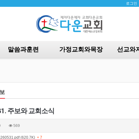
로그인
말씀과훈련
가정교회와목장
선교와
보
5. 31. 주보와 교회소식
0
569
0531.pdf (620.7K)
+ 7