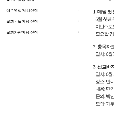
예수영접/세례신청
1.
매월 첫
6
월 첫째
교회건물이용 신청
이번주 토
교회차량이용 신청
필요할 
2.
총목자
일시
: 6
월
3.
선교바
일시
: 6
월
장소
:
만
내용
:
단기
문의
:
박진
모집: 기