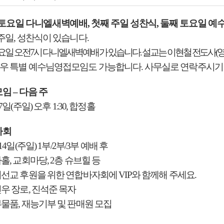
 토요일 다니엘새벽예배
,
첫째 주일 성찬식
,
둘째 토요일 예
 주일
,
성찬식이 있습니다
.
요일 오전
7
시 다니엘새벽예배가 있습니다
.
설교는 이현철 전도사
(
경우 특별 예수님영접모임도 가능합니다
.
사무실로 연락주시기
모임
–
다음 주
7
일
(
주일
)
오후
1:30,
합정홀
자회
14
일
(
주일
) 1
부
/2
부
/3
부 예배 후
나홀
,
교회마당
, 2
층 슈브힐 등
선교 후원을 위한 연합바자회에
VIP
와 함께해 주세요
.
우 장로, 진석준 목자
부물품, 재능기부 및 판매원 모집