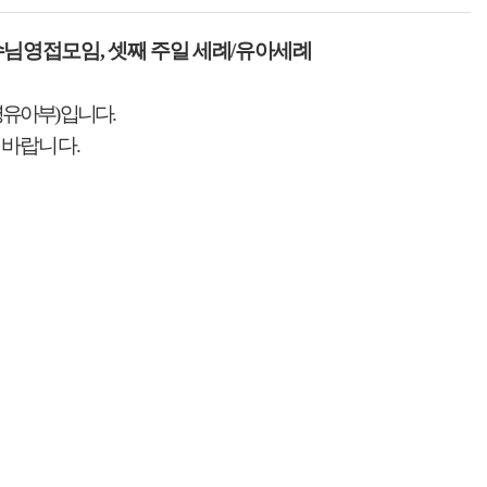
수님영접모임
,
셋째 주일 세례
/
유아세례
영유아부
)
입니다
.
 바랍니다
.