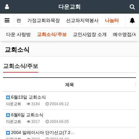
다운교회
말씀과훈련
가정교회와목장
선교와지역봉사
나눔터
다운 사랑방
교회소식/주보
교인사업장 소개
예수영접/세
교회소식
교회소식/주보
제목
6월13일 교회소식
다운교회
3184
2004.06.12
6월6일 교회소식
다운교회
3017
2004.06.05
2004 말레이시아 단기선교(7.2…