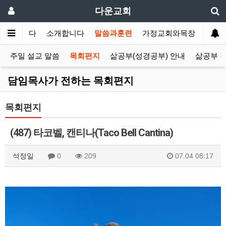
다운교회
환영합니다
소개합니다
말씀과훈련
가정교회와목장
선교
주일 설교 말씀
목회편지
삶공부(성경공부) 안내
삶공부 
담임목사가 전하는 목회편지
목회편지
(487) 타코벨, 캔티나(Taco Bell Cantina)
석정일
0
209
07.04 08:17