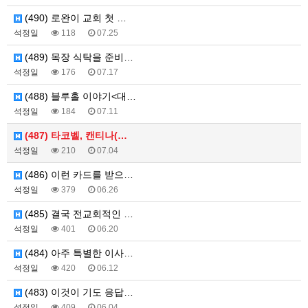
(490) 로완이 교회 첫 …
석정일
118
07.25
(489) 목장 식탁을 준비…
석정일
176
07.17
(488) 블루홀 이야기<대…
석정일
184
07.11
(487) 타코벨, 캔티나(…
석정일
210
07.04
(486) 이런 카드를 받으…
석정일
379
06.26
(485) 결국 전교회적인 …
석정일
401
06.20
(484) 아주 특별한 이사…
석정일
420
06.12
(483) 이것이 기도 응답…
석정일
409
06.04