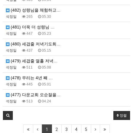
(482) 성령님을 체험하고…
석정일
265
05.30
(481) 더욱 더 성령님 …
석정일
447
05.23
(480) 세겹줄 저녁기도회…
석정일
437
05.15
(479) 세겹줄 열흘 저녁…
석정일
511
05.08
(478) 우리는 4년 째 …
석정일
445
05.01
(477) 다운교회 오순절을…
석정일
513
04.24
정렬
1
2
3
4
5