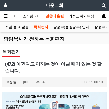
다운교회
환영합니다
소개합니다
말씀과훈련
가정교회와목장
선교
주일 설교 말씀
목회편지
삶공부(성경공부) 안내
삶공부 
담임목사가 전하는 목회편지
목회편지
(472) 아낀다고 아끼는 것이 아닐 때가 있는 것 같
습니다.
석정일
0
549
03.21 00:10