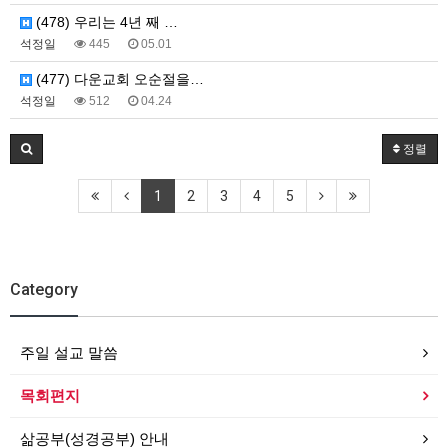
(478) 우리는 4년 째 …
석정일
445
05.01
(477) 다운교회 오순절을…
석정일
512
04.24
정렬
1
2
3
4
5
Category
주일 설교 말씀
목회편지
삶공부(성경공부) 안내