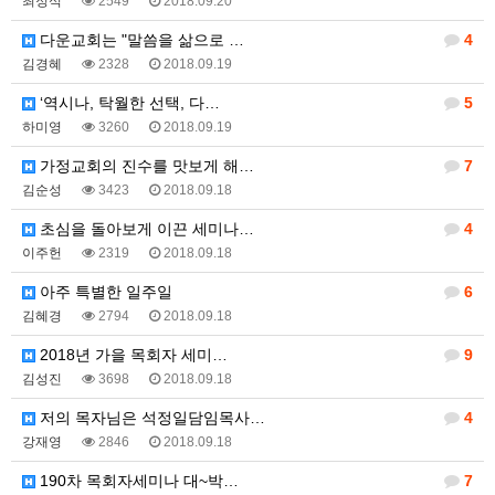
최정식
2549
2018.09.20
다운교회는 "말씀을 삶으로 …
4
김경혜
2328
2018.09.19
‘역시나, 탁월한 선택, 다…
5
하미영
3260
2018.09.19
가정교회의 진수를 맛보게 해…
7
김순성
3423
2018.09.18
초심을 돌아보게 이끈 세미나…
4
이주헌
2319
2018.09.18
아주 특별한 일주일
6
김혜경
2794
2018.09.18
2018년 가을 목회자 세미…
9
김성진
3698
2018.09.18
저의 목자님은 석정일담임목사…
4
강재영
2846
2018.09.18
190차 목회자세미나 대~박…
7