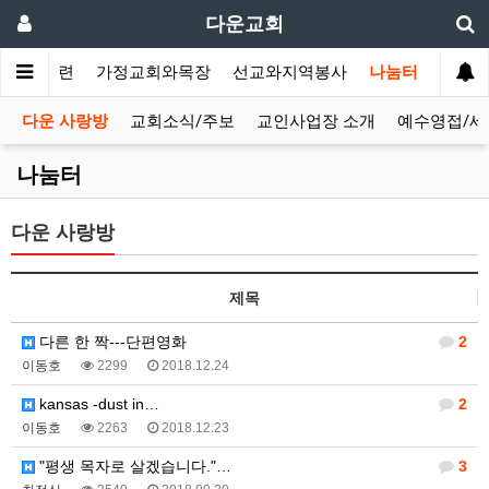
다운교회
말씀과훈련
가정교회와목장
선교와지역봉사
나눔터
다운 사랑방
교회소식/주보
교인사업장 소개
예수영접/세
나눔터
다운 사랑방
제목
다른 한 짝---단편영화
2
이동호
2299
2018.12.24
kansas -dust in…
2
이동호
2263
2018.12.23
"평생 목자로 살겠습니다."…
3