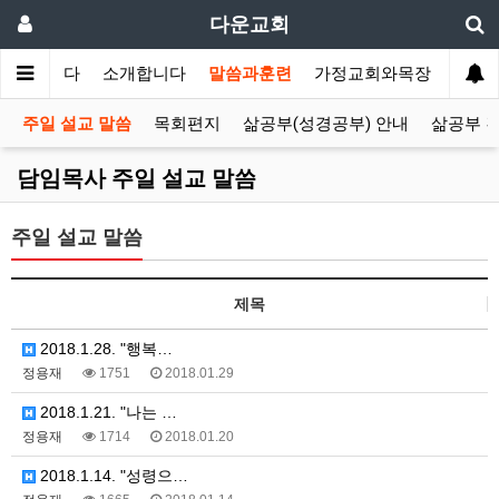
다운교회
환영합니다
소개합니다
말씀과훈련
가정교회와목장
선교
주일 설교 말씀
목회편지
삶공부(성경공부) 안내
삶공부 
담임목사 주일 설교 말씀
주일 설교 말씀
제목
2018.1.28. "행복…
정용재
1751
2018.01.29
2018.1.21. "나는 …
정용재
1714
2018.01.20
2018.1.14. "성령으…