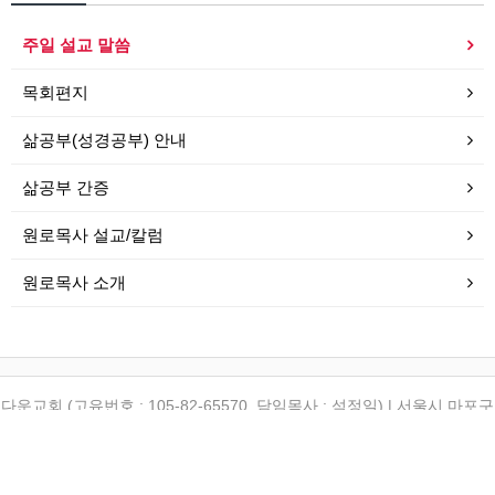
주일 설교 말씀
목회편지
삶공부(성경공부) 안내
삶공부 간증
원로목사 설교/칼럼
원로목사 소개
다운교회 (고유번호 : 105-82-65570, 담임목사 : 석정일) | 서울시 마포구
토정로 12-6 (합정동 196-6) | (TEL) 02-3142-1542 | (FAX) 02-3142-
1543
Copyrightⓒ 2010 다운교회 All rights reserved.