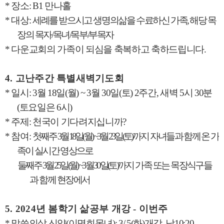
*
장소
: B1
만나홀
*
대상
:
세례를 받으시고 생명의삶을 수료하신 가족
,
해당 목
장의 목자
/
목녀
/
목부
/
부목자
*
다운교회의 가족이 되심을 축복하고 축하드립니다
.
4.
고난주간 특별새벽기도회
*
일시
: 3
월
18
일
(
월
) ~ 3
월
30
일
(
토
) 2
주간
,
새벽
5
시
30
분
(
토요일은
6
시
)
*
주제
:
천국이 기다려지십니까
?
*
참여
:
첫째주
3
월
18
일
(
월
) ~ 3
월
23
일
(
토
)
까지 자녀들과 함께 온 가
족이 실시간 영상으로
둘째주
3
월
25
일
(
월
) ~ 3
월
30
일
(
토
)
까지 가족 또는 목장식구들
과 함께 현장에서
5. 2024
년 봄학기 삶공부 개강
-
이번주
*
말씀의삶 신약
(
이명희목녀
): 3/ 5(
화
)
개강
,
낮
10:20