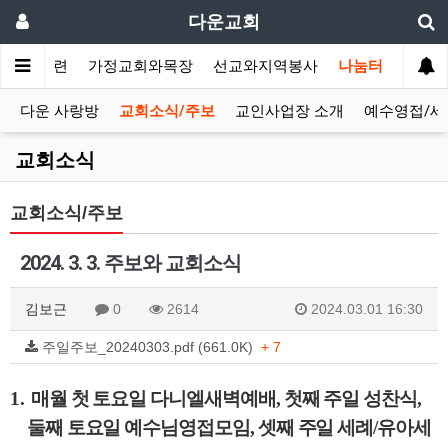
다운교회
말씀과훈련
가정교회와목장
선교와지역봉사
나눔터
다운 사랑방
교회소식/주보
교인사업장 소개
예수영접/세
교회소식
교회소식/주보
2024. 3. 3. 주보와 교회소식
김보근
0
2614
2024.03.01 16:30
주일주보_20240303.pdf (661.0K)
+ 7
1.
매월 첫 토요일 다니엘새벽예배
,
첫째 주일 성찬식
,
둘째 토요일 예수님영접모임
,
셋째 주일 세례
/
유아세