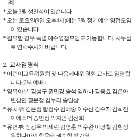
례
*
오늘
3
월 성찬식이 있습니다
.
*
오는 토요일
(9
일 오후
4
시
)
에는
3
월 정기예수 영접모임
이 있습니다
.
*
필요할 경우 특별 예수영접모임도 가능합니다
.
사무실
로 연락주시기 바랍니다
.
2.
교사임명식
*
어린이교육위원회 및 다음세대위원회 교사로 임명합
니다
.(2
부 예배
)
*
영유아부
:
김성구 권민경 송석 임하나 김종효 김은아
변상민 황윤정 김누리 송일상
*
유치부
:
김은정 함정수 김혜중 이수산 김수지 김희진
이에스더 송민정 박지인 김선희
*
유년부
:
정광우 박세린 김영훈 박수완 이명철 김현정
우치다아끼 함용태 권순혁 박가영