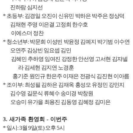
진하람 심지선
*
초등부
:
김경일 오진이 신유민 박하은 박주은 정상덕
김채현 주영 이은결 고정희 한수호
이에스더 정찬
*
청소년부
:
박문희 이성빈 박윤정 김예지 박기범 이수연
오연주 김상빈 임요셉 김민
김혜민 추하영 임여진 강정한 안선영 고서현 김쟈넬
라 김세현 김지연 노경훈
홍기준 원인규 한은주 이재은 전광식 김진현 이아름
*
조이부
:
최성필 김하은 김재옥 홍성모 유정민 강민지
김수영 길문식 류혜수 송미경 박창원
오승미 유가을 최용진 김동영 김혜정 김미은
3.
새가족 환영회
-
이번주
*
일시
: 3
월
9
일
(
토
)
오후
5
시