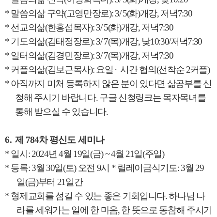
*
말씀의삶 구약
(
고영만장로
): 3/ 5(
화
)
개강
,
저녁
7:30
*
선교의삶
(
한홍섭목자
): 3/ 5(
화
)
개강
,
저녁
7:30
*
기도의삶
(
김태정장로
): 3/ 7(
목
)
개강
,
낮
10:30/
저녁
7:30
*
일터의삶
(
김경민장로
): 3/ 7(
목
)
개강
,
저녁
7:30
*
커플의삶
(
김보근목사
):
요
일
·
시간 협의
(
선착순
2
커플
)
*
아직까지 미처 등록하지 않은 분이 있다면 삶공부를 신
청해 주시기 바랍니다
.
구글 신청링크는 목자목녀를
통해 받으실 수 있습니다
.
6.
제
784
차 평신도 세미나
*
일시
: 2024
년
4
월
19
일
(
금
) ~ 4
월
21
일
(
주일
)
*
등록
: 3
월
30
일
(
토
)
오전
9
시
*
릴레이금식기도
: 3
월
29
일
(
금
)
부터
21
일간
*
형제교회를 섬길 수 있는 좋은 기회입니다
.
하나님 나
라를 세워가는 일에 한 마음
,
한 뜻으로 동참해 주시기