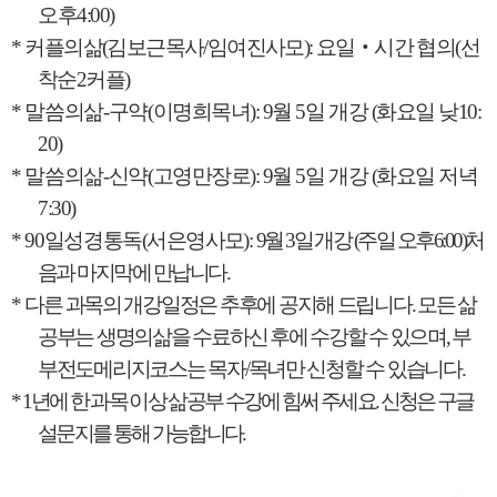
오후
4:00)
*
커플의삶
(
김보근목사
/
임여진사모
):
요일
‧
시간 협의
(
선
착순
2
커플
)
*
말씀의삶
-
구약
(
이명희목녀
): 9
월
5
일 개강
(
화요일 낮
10:
20)
*
말씀의삶
-
신약
(
고영만장로
): 9
월
5
일 개강
(
화요일 저녁
7:30)
* 90
일성경통독
(
서은영사모
):
9
월
3
일 개강
(
주일 오후
6:00)
처
음과 마지막에 만납니다
.
*
다른 과목의 개강일정은 추후에 공지해 드립니다
.
모든 삶
공부는 생명의삶을 수료하신 후에 수강할 수 있으며
,
부
부전도메리지코스는 목자
/
목녀만 신청할 수 있습니다
.
*
1
년에 한 과목 이상 삶공부 수강에 힘써 주세요
.
신청은 구글
설문지를 통해 가능합니다
.