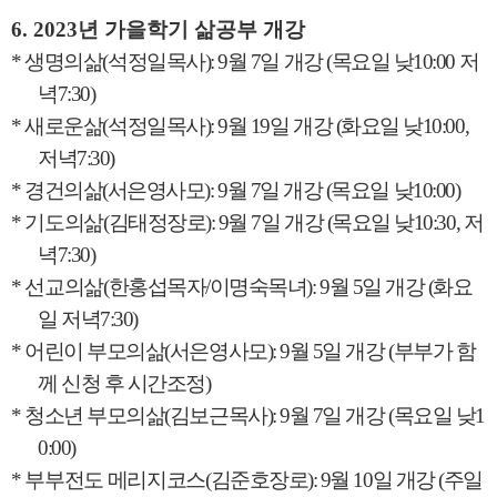
6. 2023
년 가을학기 삶공부 개강
*
생명의삶
(
석정일목사
): 9
월
7
일 개강
(
목요일 낮
10:00
저
녁
7:30)
*
새로운삶
(
석정일목사
): 9
월
19
일 개강
(
화요일 낮
10:00,
저녁
7:30)
*
경건의삶
(
서은영사모
): 9
월
7
일 개강
(
목요일 낮
10:00)
*
기도의삶
(
김태정장로
): 9
월
7
일 개강
(
목요일 낮
10:30,
저
녁
7:30)
*
선교의삶
(
한홍섭목자
/
이명숙목녀
): 9
월
5
일 개강
(
화요
일 저녁
7:30)
*
어린이 부모의삶
(
서은영사모
): 9
월
5
일 개강
(
부부가 함
께 신청 후 시간조정
)
*
청소년 부모의삶
(
김보근목사
): 9
월
7
일 개강
(
목요일 낮
1
0:00)
*
부부전도 메리지코스
(
김준호장로
): 9
월
10
일 개강
(
주일