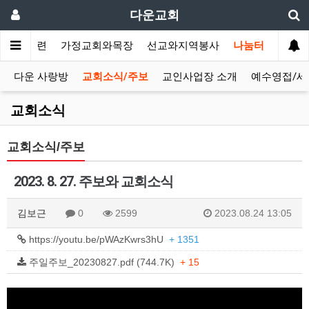
다운교회
말씀과훈련
가정교회와목장
선교와지역봉사
나눔터
다운 사랑방
교회소식/주보
교인사업장 소개
예수영접/세
교회소식
교회소식/주보
2023. 8. 27. 주보와 교회소식
김보근
0
2599
2023.08.24 13:05
https://youtu.be/pWAzKwrs3hU
+ 1351
주일주보_20230827.pdf (744.7K)
+ 15