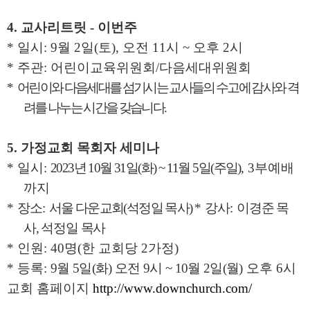
4.
교사리트릿
-
이번주
*
일시
: 9
월
2
일
(
토
),
오전
11
시
~
오후
2
시
*
주관
:
어린이교육위원회
/
다음세대위원회
*
어린이와 다음세대를 섬기시는 교사들의 수고에 감사와 격
려를 나누는 시간을 갖습니다
.
5.
가정교회 목회자 세미나
*
일시
:
2023
년
10
월
31
일
(
화
) ~ 11
월
5
일
(
주일
)
, 3
부예배
까지
*
장소
:
서울 다운교회
(
석정일 목사
)
*
강사
:
이경준 목
사
,
석정일 목사
*
인원
: 40
명
(
한 교회당
2
가정
)
*
등록
:
9
월
5
일
(
화
)
오전
9
시
~ 10
월
2
일
(
월
)
오후
6
시
교회 홈페이지
http://www.downchurch.com/