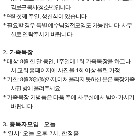
김보근 목사
(
청소년
)
입니다
.
* 9
월 첫째 주일
,
성찬식이 있습니다
.
*
필요할 경우 특별 예수님영접모임도 가능합니다
.
사무
실로 연락주시기 바랍니다
.
2.
가족목장
*
대상
: 8
월 한 달 동안
, 1
주일에
1
회 가족목장을 하고나
서 교회 홈페이지에 사진을
4
회 이상 올린 가정
.
*
기한
: 8
월
28
일
(
월
)
까지
,
미처 올리지 못하신 분은 목장가족
사진 방에 올려주세요
.
*
가족목장 기념품은 다음 주에 사무실에서 받아 가시기
바랍니다
.
3.
총목자모임
-
오늘
*
일시
:
오늘 오후
2
시
,
합정홀