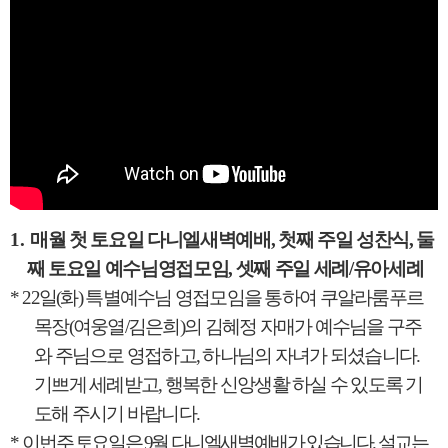
1.
매월 첫 토요일 다니엘새벽예배
,
첫째 주일 성찬식
,
둘
째 토요일 예수님영접모임
,
셋째 주일 세례
/
유아세례
*
22
일
(
화
)
특별예수님 영접모임을 통하여 쿠알라룸푸르
목장
(
여웅열
/
김은희
)
의 김혜정 자매가 예수님을 구주
와 주님으로 영접하고
,
하나님의 자녀가 되셨습니다
.
기쁘게 세례받고
,
행복한 신앙생활 하실 수 있도록 기
도해 주시기 바랍니다
.
*
이번주 토요일은
9
월 다니엘새벽예배가 있습니다
.
설교는