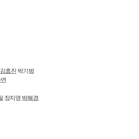
김효진
박기범
수연
철
장지영
박혜경