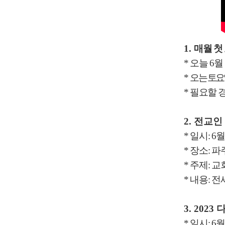
1.
매월 첫
*
오늘
6
월
*
오는 토요
*
필요할 
2.
전교인
*
일시
: 6
*
장소
:
파
*
주제
:
교
*
내용
:
전
3. 2023
*
일시
: 6