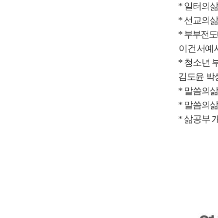
*
일터의
*
선교의
*
부부전도
이 건
서예
*
청소년 
김도윤 박
*
말씀의
*
말씀의
*
삶공부 