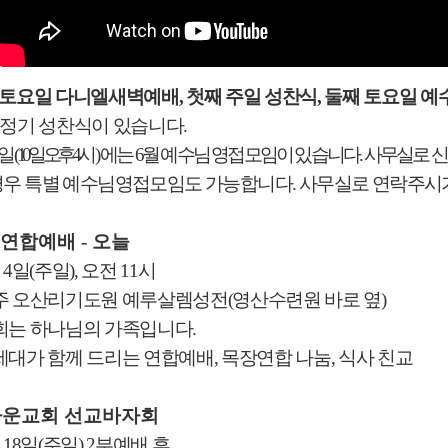
 토요일 다니엘새벽예배
,
첫째 주일 성찬식
,
둘째 토요일 
 정기 성찬식이 있습니다
.
일
(
10
일 오후
4
시
)
에는
6
월 예수님 영접모임이 있습니다
.
사무실로 신
경우 특별 예수님영접모임도 가능합니다
.
사무실로 연락주시
 연합예배
-
오늘
월
4
일
(
주일
),
오전
11
시
주 오산리기도원 예루살렘성전
(
영산수련원 바로 옆
)
회는 하나님의 가족입니다
.
세대가 함께 드리는 연합예배
,
목장연합 나눔
,
식사 친교
다운교회 선교바자회
월
18
일
(
주일
) 2
부예배 후