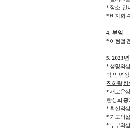
*
장소
:
만
*
바자회 
4.
부임
*
이현철 
5. 2023
년
*
생명의
박 인
변상
진하람
한
*
새로운
한성희 황
*
확신의
*
기도의
*
부부의