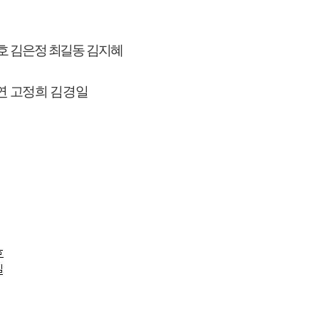
호 김은정 최길동 김지혜
연
고정희 김경일