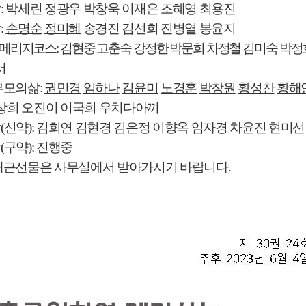
삶
:
박세린
정광우
박창욱
이재은
조혜영 최용진
삶
:
손명순
정미혜
송경진 김선희 진병열 봉윤지
메리지코스
:
김현중 고춘숙 강정한 박문희 차정철 김미숙 박정
서
부모의삶
:
권민경
임하나
김윤미
노경훈
박창원
황성찬
황해
상희 오진이 이국희 우치다아끼
삶
(
신약
):
김희연
김현경
김은정 이향옥 임자경 차윤진 현미선
삶
(
구약
):
진행중
개근선물은 사무실에서 받아가시기 바랍니다
.