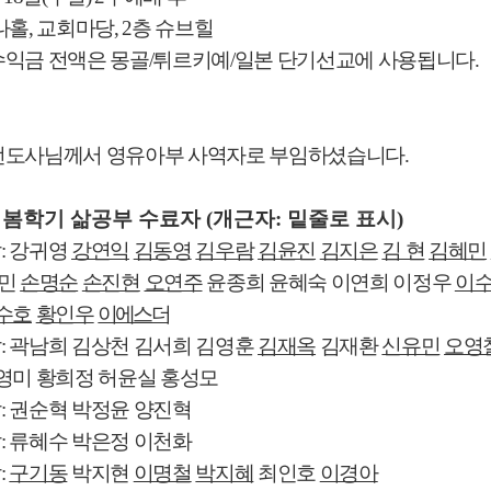
나홀
,
교회마당
, 2
층 슈브힐
수익금 전액은 몽골
/
튀르키예
/
일본 단기선교에 사용됩니다
.
전도사님께서 영유아부 사역자로 부임하셨습니다
.
 봄학기 삶공부 수료자
(
개근자
:
밑줄로 표시
)
삶
:
강귀영
강연익
김동영
김우람
김윤진
김지은
김 현
김혜민
민
손명순
손진현
오연주
윤종희 윤혜숙 이연희 이정우
이
수호
황인우
이에스더
삶
:
곽남희 김상천 김서희 김영훈
김재옥
김재환
신유민
오영
영미 황희정 허윤실 홍성모
삶
:
권순혁 박정윤 양진혁
삶
:
류혜수 박은정 이천화
삶
:
구기동
박지현
이명철
박지혜
최인호
이경아