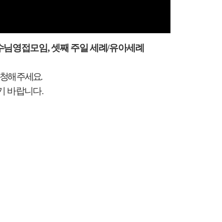
예수님영접모임
,
셋째 주일 세례
/
유아세례
청해 주세요
.
기 바랍니다
.