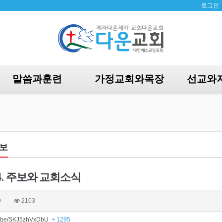
로그인
말씀과훈련
가정교회와목장
선교와
보
6. 4. 주보와 교회소식
0
2103
tu.be/SKJ5zhVxDbU
+ 1295