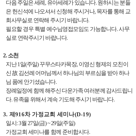
다음 주일은 세례
,
유아세례가 있습니다
.
원하시는 분들
은 헌신석에 나오셔서 신청해 주시거나
,
목자를 통해 교
회사무실로 연락해 주시기 바랍니다
.
필요할 경우 특별 예수님영접모임도 가능합니다
.
사무
실로 연락주시기 바랍니다
.
2.
소천
지난
1
일
(
주일
)
꾸무스타카목장
,
이영신 형제의 모친이
신
故
김선례 어머님께서 하나님의 부르심을 받아 하나
님 품에 안기셨습니다
.
장례일정에 함께 해주신 다운가족 여러분께 감사드립니
다
.
유족을 위해서 계속 기도해 주시기 바랍니다
.
3.
제
916
차 가정교회 세미나
(D-19)
일시
: 3
월
27
일
(
금
) ~ 29
일
(
주일
)
가정교회 세미나를 함께 준비합시다
.