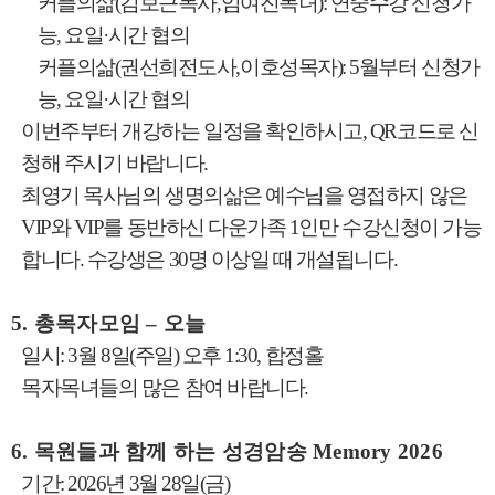
커플의삶
(
김보근목사
,
임여진목녀
):
연중수강 신청가
능
,
요일
·
시간 협의
커플의삶
(
권선희전도사
,
이호성목자
): 5
월부터 신청가
능
,
요일
·
시간 협의
이번주부터 개강하는 일정을 확인하시고
, QR
코드로 신
청해 주시기 바랍니다
.
최영기 목사님의 생명의삶은 예수님을 영접하지 않은
VIP
와
VIP
를 동반하신 다운가족
1
인만 수강신청이 가능
합니다
.
수강생은
30
명 이상일 때 개설됩니다
.
5.
총목자모임
–
오늘
일시
: 3
월
8
일
(
주일
)
오후
1:30,
합정홀
목자목녀들의 많은 참여 바랍니다
.
6.
목원들과 함께 하는 성경암송
Memory 2026
기간
: 2026
년
3
월
28
일
(
금
)