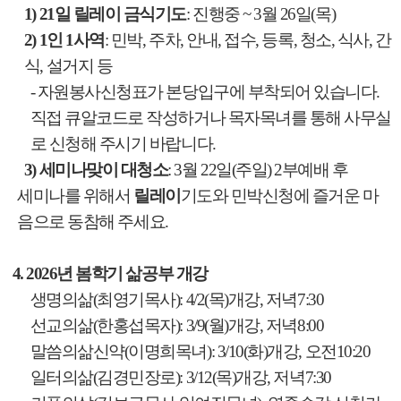
1) 21
일 릴레이 금식기도
:
진행중
~ 3
월
26
일
(
목
)
2) 1
인
1
사역
:
민박
,
주차
,
안내
,
접수
,
등록
,
청소
,
식사
,
간
식
,
설거지 등
-
자원봉사신청표가 본당입구에 부착되어 있습니다
.
직접 큐알코드로 작성하거나 목자목녀를 통해 사무실
로 신청해 주시기 바랍니다
.
3)
세미나맞이 대청소
: 3
월
22
일
(
주일
) 2
부예배 후
세미나를 위해서
릴레이
기도와 민박신청에 즐거운 마
음으로 동참해 주세요
.
4. 2026
년 봄학기 삶공부 개강
생명의삶
(
최영기목사
): 4/2(
목
)
개강
,
저녁
7:30
선교의삶
(
한홍섭목자
): 3/9(
월
)
개강
,
저녁
8:00
말씀의삶신약
(
이명희목녀
): 3/10(
화
)
개강
,
오전
10:20
일터의삶
(
김경민장로
): 3/12(
목
)
개강
,
저녁
7:30