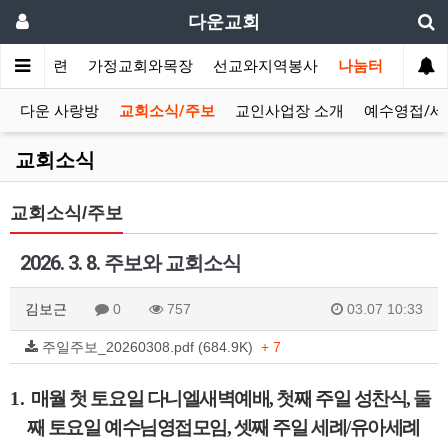
다운교회
말씀과훈련
가정교회와목장
선교와지역봉사
나눔터
다운 사랑방
교회소식/주보
교인사업장 소개
예수영접/세
교회소식
교회소식/주보
2026. 3. 8. 주보와 교회소식
김보근
0
757
03.07 10:33
주일주보_20260308.pdf (684.9K)
+ 7
1.
매월 첫 토요일 다니엘새벽예배
,
첫째 주일 성찬식
,
둘
째 토요일 예수님영접모임
,
셋째 주일 세례
/
유아세례